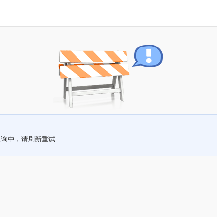
查询中，请刷新重试