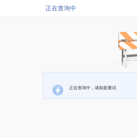
正在查询中
正在查询中，请刷新重试